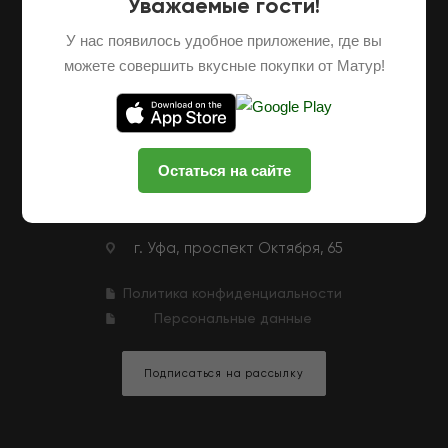
Уважаемые гости!
О НАС
ОПТОВЫЕ ПОСТАВКИ
ФРАНШИЗА
У нас появилось удобное приложение, где вы
НАШИ ФЕРМЕРЫ
ВАКАНСИИ
можете совершить вкусные покупки от Матур!
КЛУБНАЯ ПРОГРАММА
КОНТАКТЫ
+7 (927) 326-47-25
ЗАКАЗАТЬ ЗВОНОК
Остаться на сайте
zakaz@matur-market.ru
г. Уфа, проспект Октября, 65
Политика конфиденциальности
Персональные данные
Подписаться на рассылку