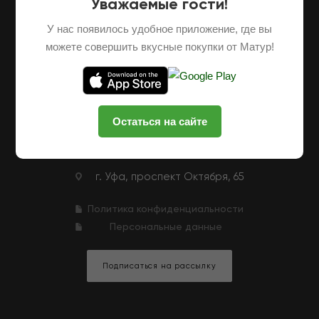
Уважаемые гости!
О НАС
ОПТОВЫЕ ПОСТАВКИ
ФРАНШИЗА
У нас появилось удобное приложение, где вы
НАШИ ФЕРМЕРЫ
ВАКАНСИИ
можете совершить вкусные покупки от Матур!
КЛУБНАЯ ПРОГРАММА
КОНТАКТЫ
+7 (927) 326-47-25
ЗАКАЗАТЬ ЗВОНОК
Остаться на сайте
zakaz@matur-market.ru
г. Уфа, проспект Октября, 65
Политика конфиденциальности
Персональные данные
Подписаться на рассылку