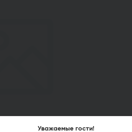
Уважаемые гости!