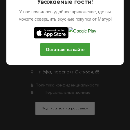
Уважаемые гости!
О НАС
ОПТОВЫЕ ПОСТАВКИ
ФРАНШИЗА
У нас появилось удобное приложение, где вы
НАШИ ФЕРМЕРЫ
ВАКАНСИИ
можете совершить вкусные покупки от Матур!
КЛУБНАЯ ПРОГРАММА
КОНТАКТЫ
+7 (927) 326-47-25
ЗАКАЗАТЬ ЗВОНОК
Остаться на сайте
zakaz@matur-market.ru
г. Уфа, проспект Октября, 65
Политика конфиденциальности
Персональные данные
Подписаться на рассылку