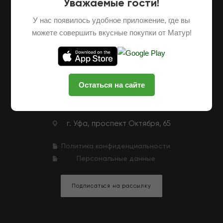
Уважаемые гости!
О НАС
ОПТОВЫЕ ПОСТАВКИ
ФРАНШИЗА
У нас появилось удобное приложение, где вы
НАШИ ФЕРМЕРЫ
ВАКАНСИИ
можете совершить вкусные покупки от Матур!
КЛУБНАЯ ПРОГРАММА
КОНТАКТЫ
+7 (927) 326-47-25
ЗАКАЗАТЬ ЗВОНОК
Остаться на сайте
zakaz@matur-market.ru
г. Уфа, проспект Октября, 65
Политика конфиденциальности
Персональные данные
Подписаться на рассылку