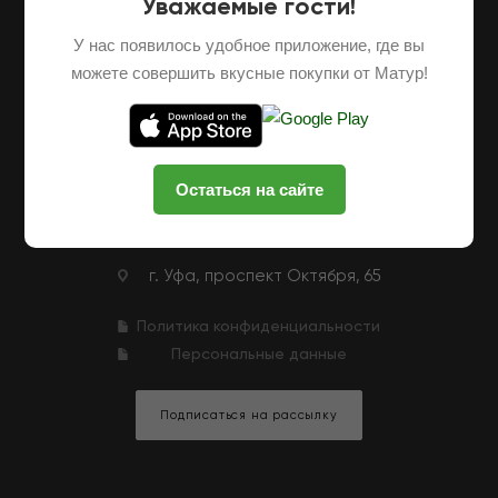
Уважаемые гости!
О НАС
ОПТОВЫЕ ПОСТАВКИ
ФРАНШИЗА
У нас появилось удобное приложение, где вы
НАШИ ФЕРМЕРЫ
ВАКАНСИИ
можете совершить вкусные покупки от Матур!
КЛУБНАЯ ПРОГРАММА
КОНТАКТЫ
+7 (927) 326-47-25
ЗАКАЗАТЬ ЗВОНОК
Остаться на сайте
zakaz@matur-market.ru
г. Уфа, проспект Октября, 65
Политика конфиденциальности
Персональные данные
Подписаться на рассылку