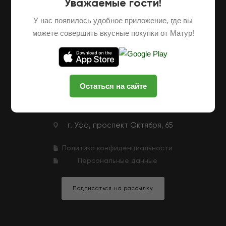
Уважаемые гости!
О НАС
ОПТОВЫЕ ПОСТАВКИ
ФРАНШИЗА
У нас появилось удобное приложение, где вы
НАШИ ФЕРМЕРЫ
ВАКАНСИИ
можете совершить вкусные покупки от Матур!
КЛУБНАЯ ПРОГРАММА
КОНТАКТЫ
+7 (927) 326-47-25
ЗАКАЗАТЬ ЗВОНОК
Остаться на сайте
zakaz@matur-market.ru
г. Уфа, проспект Октября, 65
Политика конфиденциальности
Персональные данные
Подписаться на рассылку