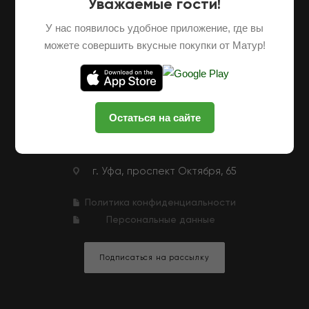
Уважаемые гости!
О НАС
ОПТОВЫЕ ПОСТАВКИ
ФРАНШИЗА
У нас появилось удобное приложение, где вы
НАШИ ФЕРМЕРЫ
ВАКАНСИИ
можете совершить вкусные покупки от Матур!
КЛУБНАЯ ПРОГРАММА
КОНТАКТЫ
+7 (927) 326-47-25
ЗАКАЗАТЬ ЗВОНОК
Остаться на сайте
zakaz@matur-market.ru
г. Уфа, проспект Октября, 65
Политика конфиденциальности
Персональные данные
Подписаться на рассылку