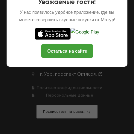
Уважаемые гости!
О НАС
ОПТОВЫЕ ПОСТАВКИ
ФРАНШИЗА
У нас появилось удобное приложение, где вы
НАШИ ФЕРМЕРЫ
ВАКАНСИИ
можете совершить вкусные покупки от Матур!
КЛУБНАЯ ПРОГРАММА
КОНТАКТЫ
+7 (927) 326-47-25
ЗАКАЗАТЬ ЗВОНОК
Остаться на сайте
zakaz@matur-market.ru
г. Уфа, проспект Октября, 65
Политика конфиденциальности
Персональные данные
Подписаться на рассылку