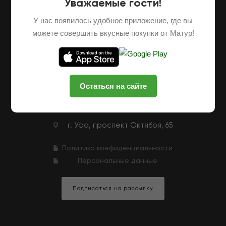
Уважаемые гости!
О НАС
ОПТОВЫЕ ПОСТАВКИ
ФРАНШИЗА
У нас появилось удобное приложение, где вы
НАШИ ФЕРМЕРЫ
ВАКАНСИИ
можете совершить вкусные покупки от Матур!
КЛУБНАЯ ПРОГРАММА
КОНТАКТЫ
+7 (927) 326-47-25
ЗАКАЗАТЬ ЗВОНОК
Остаться на сайте
zakaz@matur-market.ru
г. Уфа, проспект Октября, 65
Политика конфиденциальности
Персональные данные
Подписаться на рассылку