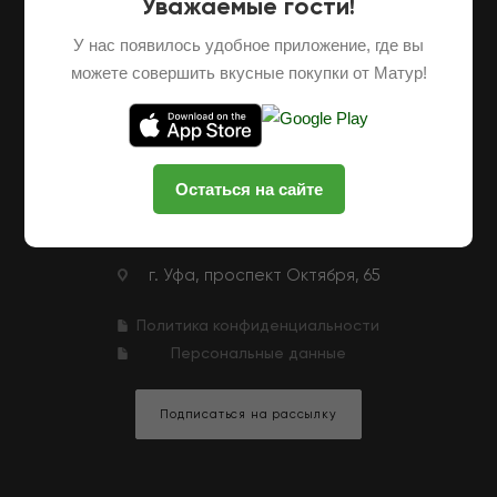
Уважаемые гости!
О НАС
ОПТОВЫЕ ПОСТАВКИ
ФРАНШИЗА
У нас появилось удобное приложение, где вы
НАШИ ФЕРМЕРЫ
ВАКАНСИИ
можете совершить вкусные покупки от Матур!
КЛУБНАЯ ПРОГРАММА
КОНТАКТЫ
+7 (927) 326-47-25
ЗАКАЗАТЬ ЗВОНОК
Остаться на сайте
zakaz@matur-market.ru
г. Уфа, проспект Октября, 65
Политика конфиденциальности
Персональные данные
Подписаться на рассылку