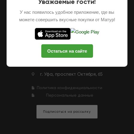
Уважаемые гости!
О НАС
ОПТОВЫЕ ПОСТАВКИ
ФРАНШИЗА
У нас появилось удобное приложение, где вы
НАШИ ФЕРМЕРЫ
ВАКАНСИИ
можете совершить вкусные покупки от Матур!
КЛУБНАЯ ПРОГРАММА
КОНТАКТЫ
+7 (927) 326-47-25
ЗАКАЗАТЬ ЗВОНОК
Остаться на сайте
zakaz@matur-market.ru
г. Уфа, проспект Октября, 65
Политика конфиденциальности
Персональные данные
Подписаться на рассылку