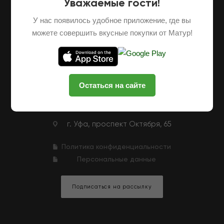
Уважаемые гости!
О НАС
ОПТОВЫЕ ПОСТАВКИ
ФРАНШИЗА
У нас появилось удобное приложение, где вы
НАШИ ФЕРМЕРЫ
ВАКАНСИИ
можете совершить вкусные покупки от Матур!
КЛУБНАЯ ПРОГРАММА
КОНТАКТЫ
+7 (927) 326-47-25
ЗАКАЗАТЬ ЗВОНОК
Остаться на сайте
zakaz@matur-market.ru
г. Уфа, проспект Октября, 65
Политика конфиденциальности
Персональные данные
Подписаться на рассылку