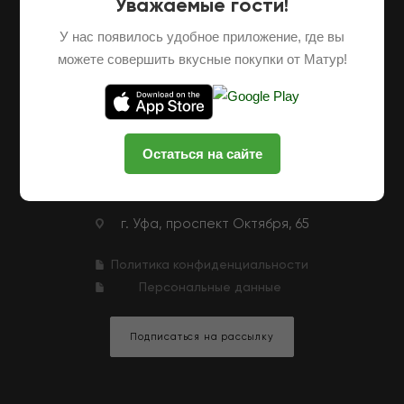
Уважаемые гости!
О НАС
ОПТОВЫЕ ПОСТАВКИ
ФРАНШИЗА
У нас появилось удобное приложение, где вы
НАШИ ФЕРМЕРЫ
ВАКАНСИИ
можете совершить вкусные покупки от Матур!
КЛУБНАЯ ПРОГРАММА
КОНТАКТЫ
+7 (927) 326-47-25
ЗАКАЗАТЬ ЗВОНОК
Остаться на сайте
zakaz@matur-market.ru
г. Уфа, проспект Октября, 65
Политика конфиденциальности
Персональные данные
Подписаться на рассылку