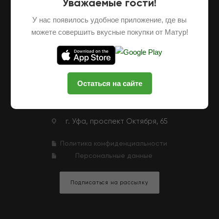
Уважаемые гости!
О НАС
ОПТОВЫЕ ПОСТАВКИ
ФРАНШИЗА
У нас появилось удобное приложение, где вы
НАШИ ФЕРМЕРЫ
ВАКАНСИИ
можете совершить вкусные покупки от Матур!
КЛУБНАЯ ПРОГРАММА
КОНТАКТЫ
+7 (927) 326-47-25
ЗАКАЗАТЬ ЗВОНОК
Остаться на сайте
zakaz@matur-market.ru
г. Уфа, проспект Октября, 65
Политика конфиденциальности
Персональные данные
Подписаться на рассылку