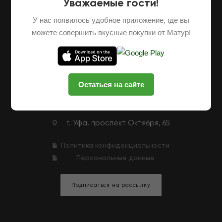
Уважаемые гости!
О НАС
ОПТОВЫЕ ПОСТАВКИ
ФРАНШИЗА
У нас появилось удобное приложение, где вы
НАШИ ФЕРМЕРЫ
ВАКАНСИИ
можете совершить вкусные покупки от Матур!
КЛУБНАЯ ПРОГРАММА
КОНТАКТЫ
+7 (927) 326-47-25
ЗАКАЗАТЬ ЗВОНОК
Остаться на сайте
zakaz@matur-market.ru
г. Уфа, проспект Октября, 65
Политика конфиденциальности
Персональные данные
Подписаться на рассылку