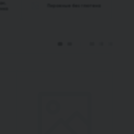
цы,
Пирожные без глютена
инка