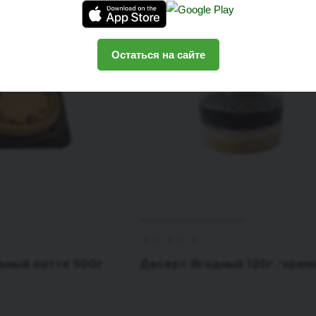
Остаться на сайте
ьный латте 500г
Десерт Ягодный 120г /крем