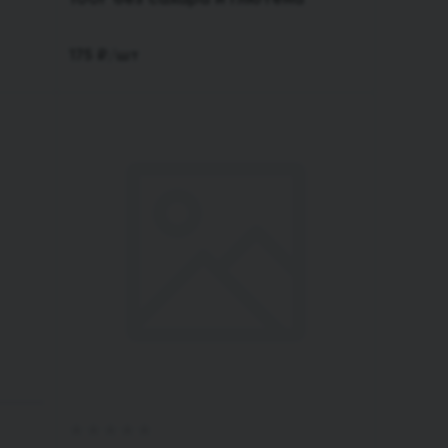
175
₽
/шт