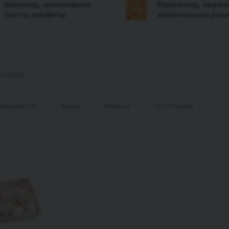
Шоколад, шоколадная
Мармелад, леден
паста, конфеты
жевательная рез
астание)
ыберите тип
Акция
Новинки
Тип Питания