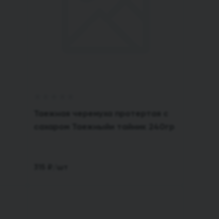
Таежная черемуха протертая с
сахаром Таежныйи тайник 240гр
315
₽
/шт