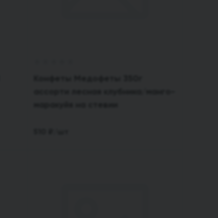
Конфеты Медофеты 350г
ассорти лесная клубника/манго-
маракуйя на стевии
510
₽
/шт