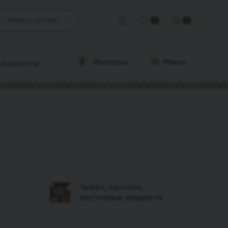
Заказать доставку
0
0
Филиалы
Меню
Новости
Урбеч, пастила,
восточные сладости