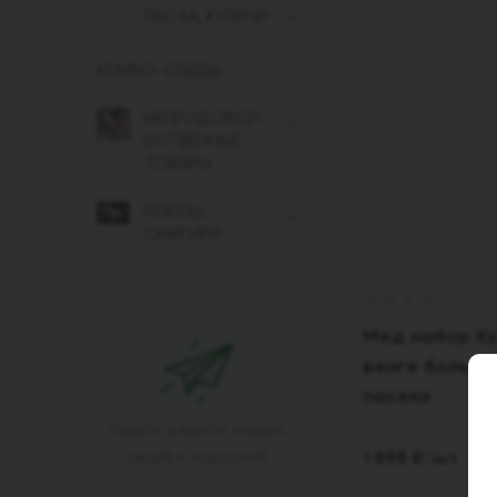
ПАСХА, КУЛИЧИ
КОМБО-ОБЕДЫ
НЕПРОДОВОЛ
ЬСТВЕННЫЕ
ТОВАРЫ
РОЛЛЫ,
ОНИГИРИ
Мед набор К
венге большо
пасеки
Будьте в курсе наших
1 898
₽
/шт
акций и новостей