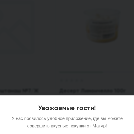
уштанаш №7/Ж
Десерт Лимончелло 100г
й Башкирские
Уважаемые гости!
У нас появилось удобное приложение, где вы можете
167
₽
/шт
совершить вкусные покупки от Матур!