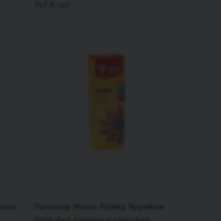
743
₽
/шт
тное
Печенье Missis Pickez Хурабие
100г без сахара и глютена