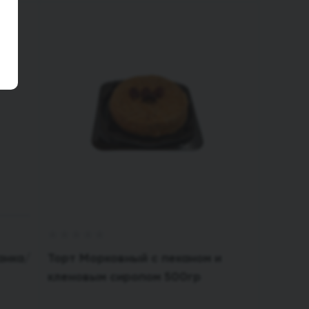
анка/
Торт Морковный с пеканом и
кленовым сиропом 500гр