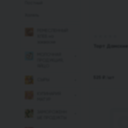
Постный
Халяль
РЕМЕСЛЕННЫЙ
ХЛЕБ на
закваске
Торт Дамские
МОЛОЧНАЯ
ПРОДУКЦИЯ,
ЯЙЦО
525
₽
/шт
СЫРЫ
КУЛИНАРИЯ
МАТУР
ЗАМОРОЖЕНН
ЫЕ ПРОДУКТЫ