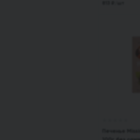
813
₽
/шт
Печенье Missi
100г без сах