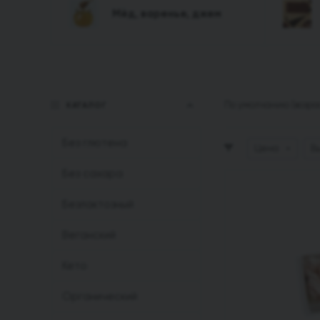
Мёд, варенье, джем
По умолчанию (возр
КАТАЛОГ
Без глютена
Цена
В
Без сахара
Безлактозный
Веганский
Кето
Органический