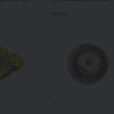
175
₽
/шт