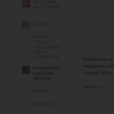
МЯСО, РЫБА,
ГАСТРОНОМИ
Я
БАКАЛЕЯ
ФРУКТЫ,
ОВОЩИ,
ГРИБЫ, ЗЕЛЕНЬ,
ОРЕХИ,
СУХОФРУКТЫ
Мармелад из 
кедровым ор
КОНДИТЕРСКИ
тайник 105гр
Е ИЗДЕЛИЯ,
ДЕСЕРТЫ
308
₽
/шт
НАПИТКИ
КЕЙТЕРИНГ