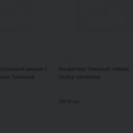
сосновой шишки с
Конфитюр Таежный тайник
ехом Таежный
240гр облепиха
255
₽
/шт