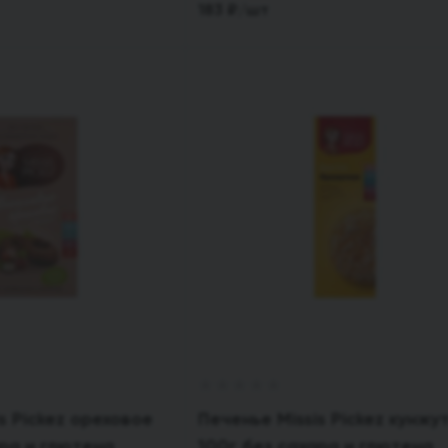
183
₽
/шт
s Pickez ореховое
Печенье Missis Pickez кунжу
ара и глютена
100г без сахара и глютена