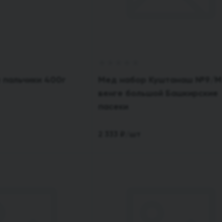
 пальчики 400г
Мед набор Куштанаш №9/М
венге большой Башкирские
пасеки
2 333
₽
/шт