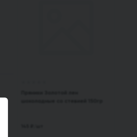
Пряники Золотой лен
шоколадные со стевией 150гр
145
₽
/шт