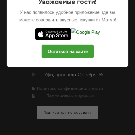
Уважаемые гости!
О НАС
ОПТОВЫЕ ПОСТАВКИ
ФРАНШИЗА
У нас появилось удобное приложение, где вы
НАШИ ФЕРМЕРЫ
ВАКАНСИИ
можете совершить вкусные покупки от Матур!
КЛУБНАЯ ПРОГРАММА
КОНТАКТЫ
+7 (927) 326-47-25
ЗАКАЗАТЬ ЗВОНОК
Остаться на сайте
zakaz@matur-market.ru
г. Уфа, проспект Октября, 65
Политика конфиденциальности
Персональные данные
Подписаться на рассылку