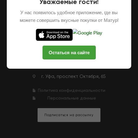
Уважаемые гости!
О НАС
ОПТОВЫЕ ПОСТАВКИ
ФРАНШИЗА
У нас появилось удобное приложение, где вы
НАШИ ФЕРМЕРЫ
ВАКАНСИИ
можете совершить вкусные покупки от Матур!
КЛУБНАЯ ПРОГРАММА
КОНТАКТЫ
+7 (927) 326-47-25
ЗАКАЗАТЬ ЗВОНОК
Остаться на сайте
zakaz@matur-market.ru
г. Уфа, проспект Октября, 65
Политика конфиденциальности
Персональные данные
Подписаться на рассылку